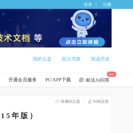
登录
注册
我的云盘
批注书签
阅读历史
new
开通会员服务
PC/APP下载
标法Ai问答
收藏到云盘
纠错反馈
015年版）