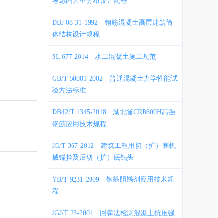
考虑内力重分布设计规程
DBJ 08-31-1992
钢筋混凝土高层建筑筒
体结构设计规程
SL 677-2014
水工混凝土施工规范
GB/T 50081-2002
普通混凝土力学性能试
验方法标准
DB42/T 1345-2018
湖北省CRB600H高强
钢筋应用技术规程
JG/T 367-2012
建筑工程用切（扩）底机
械锚拴及后切（扩）底钻头
YB/T 9231-2009
钢筋阻锈剂应用技术规
程
JGJ/T 23-2001
回弹法检测混凝土抗压强