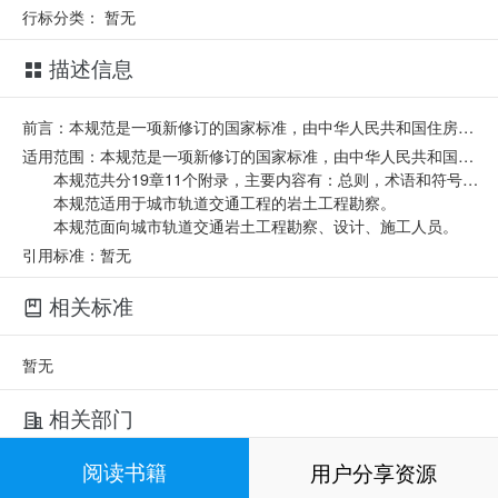
行标分类：
暂无
描述信息
前言：本规范是一项新修订的国家标准，由中华人民共和国住房和城乡建设部第1269号公告批准，编号为GB 50307-2012，自2012年8月1日起实施。其中5条为强制性条文，必须严格执行。原《地下铁道、轻轨交通岩土工程勘察规范》GB 50307-1999同时废止。
适用范围：本规范是一项新修订的国家标准，由中华人民共和国住房和城乡建设部第1269号公告批准，编号为GB 50307-2012，自2012年8月1日起实施。其中5条为强制性条文，必须严格执行。原《地下铁道、轻轨交通岩土工程勘察规范》GB 50307-1999同时废止。
本规范共分19章11个附录，主要内容有：总则，术语和符号，基本规定，岩土分类、描述与围岩分级，可行性研究勘察，初步勘察，详细勘察，施工勘察，工法勘察，地下水，不良地质作用，特殊性岩土，工程地质调查与测绘，勘探与取样，原位测试，岩土室内试验，工程周边环境专项调查，成果分析与勘察报告，现场检验与检测。本规范附条文说明。
本规范适用于城市轨道交通工程的岩土工程勘察。
本规范面向城市轨道交通岩土工程勘察、设计、施工人员。
引用标准：暂无
相关标准
暂无
相关部门
阅读书籍
用户分享资源
起草单位：
北京城建勘测设计研究院有限责任公司