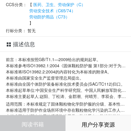
CCS分类：
【
医药、卫生、劳动保护（C）
劳动安全技术（C65/74）
劳动防护用品（C73）
】
行标分类：
暂无
描述信息
前言：本标准按照GB/T1.1—2009给出的规则起草。
本标准参考ISO13982.1:2004《固体颗粒防护服 第1部分:对于为全身提供空气固体颗粒防护的化学防护服(第5类服装)的性能要求》、ISO13982.2:2004《固体颗粒防护服 第2部分:测定细粒气溶胶向服装内渗漏量的试验方法》。
本标准将ISO13982.2:2004的内容转化为本标准的附录A。
本标准由国家安全生产监督管理总局提出。
本标准由全国个体防护装备标准化技术委员会(SAC/TC112)归口。
本标准起草单位:中国安全生产科学研究院、中国人民解放军防化研究院、杜邦中国集团有限公司、北京英特莱科技有限公司、中国人民解放军第二炮兵装备研究院。
本标准主要起草人:赵阳、丁松涛、金郡潮、何晴芳、李双会、李护彬、丁志新、杨培英。
适用范围：本标准规定了固体颗粒物化学防护服的分级、基本性能要求、测试方法以及标识。
本标准适用于防护作业场所环境中存在颗粒物化学污染的工作人员皮肤防护所需的防护服。
本标准不包括配套使用的呼吸防护用品、防护手套、防护鞋等其他个体防护装备的技术要求。
阅读书籍
用户分享资源
引用标准：下列文件对于本文件的应用是必不可少的。凡是注日期的引用文件,仅注日期的版本适用于本文件。凡是不注日期的引用文件,其最新版本(包括所有的修改单)适用于本文件。
GB/T3917.3 纺织品 织物撕破性能 第3部分:梯形试样撕破强力的测定