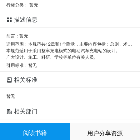
行标分类：
暂无
描述信息
前言：暂无
适用范围：本规范共12章和1个附录，主要内容包括：总则，术语和符号，规模及站址选择，总平面布置，充电系统，供配电系统，电能质量，计量系统，监控及通信系统，土建，消防给水和灭火设施，节能与环保等。
本规范适用于采用整车充电模式的电动汽车充电站的设计。
广大设计、施工、科研、学校等单位有关人员。
引用标准：暂无
相关标准
暂无
相关部门
归口单位：
中国电力企业联合会
阅读书籍
用户分享资源
起草单位：
中国电力企业联合会