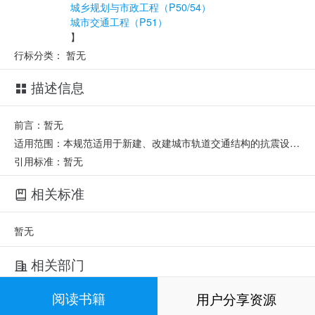
城乡规划与市政工程（P50/54）
城市交通工程（P51）
】
行标分类：
暂无
描述信息
前言：暂无
适用范围：本规范适用于新建、改建城市轨道交通结构的抗震设计。本规范共分10章和2个附录,主要技术内容是：总则，术语和符号，基本要求，场地、地基与基础，地震作用，地震反应计算，抗震性能的验算方法，高架区间结构，高架车站结构，隧道与地下车站结构等。
引用标准：暂无
相关标准
暂无
相关部门
阅读书籍
用户分享资源
归口单位：
中华人民共和国住房和城乡建设部