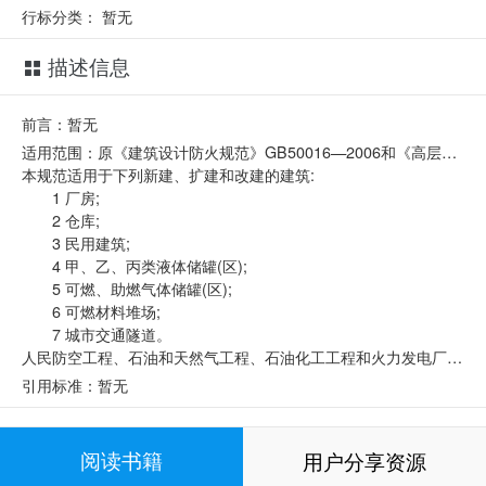
行标分类：
暂无
描述信息
前言：暂无
适用范围：原《建筑设计防火规范》GB50016—2006和《高层民用建筑设计防火规范》GB50045—95同时废止。
本规范适用于下列新建、扩建和改建的建筑:
1 厂房;
2 仓库;
3 民用建筑;
4 甲、乙、丙类液体储罐(区);
5 可燃、助燃气体储罐(区);
6 可燃材料堆场;
7 城市交通隧道。
人民防空工程、石油和天然气工程、石油化工工程和火力发电厂与变电站等的建筑防火设计,当有专门的国家标准时,宜从其规定。
引用标准：暂无
相关标准
阅读书籍
用户分享资源