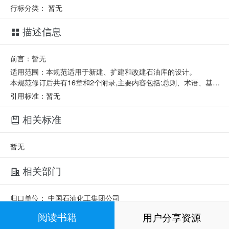
行标分类：
暂无
描述信息
前言：暂无
适用范围：本规范适用于新建、扩建和改建石油库的设计。
本规范修订后共有16章和2个附录,主要内容包括:总则、术语、基本规定、库址选择、库区布置、储罐区、易燃和可燃液体泵站、易燃和可燃液体装卸设施、工艺及热力管道、易燃和可燃液体灌桶设施、车间供油站、消防设施、给水排水及污水处理、电气、自动控制和电信、采暖通风等。
引用标准：暂无
相关标准
暂无
相关部门
归口单位：
中国石油化工集团公司
起草单位：
中国石油化工股份有限公司
阅读书籍
用户分享资源