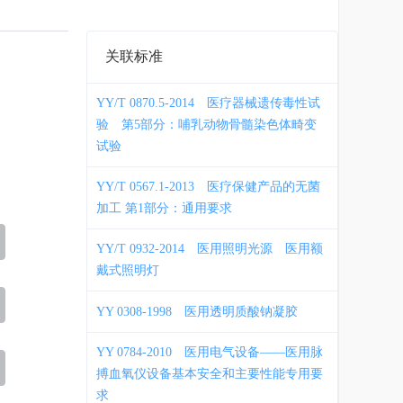
关联标准
YY/T 0870.5-2014
医疗器械遗传毒性试
验 第5部分：哺乳动物骨髓染色体畸变
试验
YY/T 0567.1-2013
医疗保健产品的无菌
加工 第1部分：通用要求
YY/T 0932-2014
医用照明光源 医用额
戴式照明灯
YY 0308-1998
医用透明质酸钠凝胶
YY 0784-2010
医用电气设备——医用脉
搏血氧仪设备基本安全和主要性能专用要
求