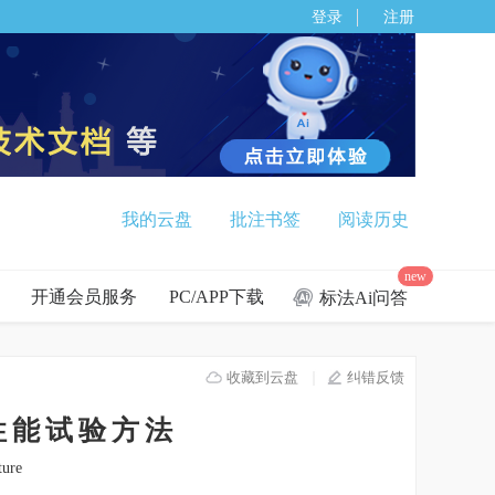
登录
注册
我的云盘
批注书签
阅读历史
new
开通会员服务
PC/APP下载
标法Ai问答
收藏到云盘
纠错反馈
刺性能试验方法
ture