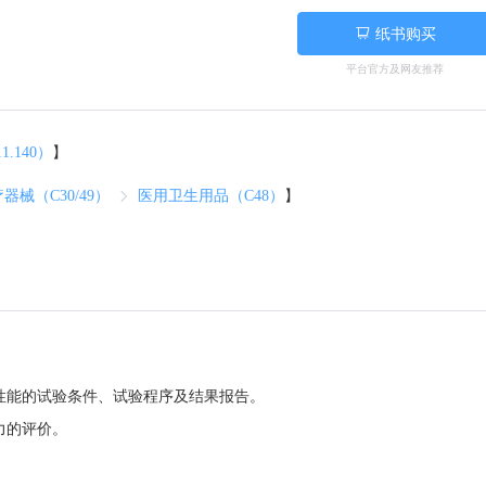
纸书购买
平台官方及网友推荐
.140）
】
器械（C30/49）
医用卫生用品（C48）
】
性能的试验条件、试验程序及结果报告。
力的评价。