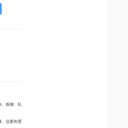
铁、炼钢、轧
择、总图布置