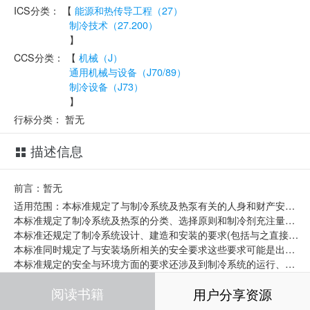
ICS分类：
【
能源和热传导工程（27）
制冷技术（27.200）
】
CCS分类：
【
机械（J）
通用机械与设备（J70/89）
制冷设备（J73）
】
行标分类：
暂无
描述信息
前言：暂无
适用范围：本标准规定了与制冷系统及热泵有关的人身和财产安全要求以及环境保护要求建立了制冷系统的操作、维护、检修以及制冷剂回收的程序。
本标准规定了制冷系统及热泵的分类、选择原则和制冷剂充注量限值。
本标准还规定了制冷系统设计、建造和安装的要求(包括与之直接连接的管路、部件、材料和辅助设备)以及有关试验、调试、标记和文件编制方面的要求。除了与制冷系统有关的安全装置外二次传热回路的要求未包含在本标准内。
本标准同时规定了与安装场所相关的安全要求这些要求可能是出于制冷系统及其辅助部件的需要但不一定是直接相关。
本标准规定的安全与环境方面的要求还涉及到制冷系统的运行、维护和检修以及各种制冷剂、制冷剂油、传热流体、制冷系统及其部件的回收、再用和处置等。
本标准适用于：
阅读书籍
用户分享资源
a) 所有大小的固定式或移动式制冷系统包括热泵；
b) 二次冷却或加热系统；