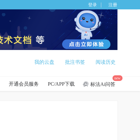
登录
注册
我的云盘
批注书签
阅读历史
new
开通会员服务
PC/APP下载
标法Ai问答