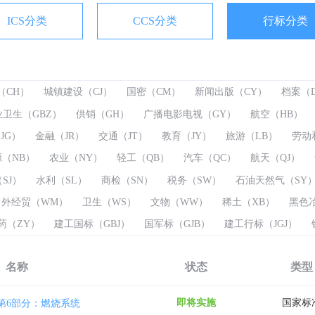
ICS分类
CCS分类
行标分类
（CH）
城镇建设（CJ）
国密（CM）
新闻出版（CY）
档案（
业卫生（GBZ）
供销（GH）
广播电影电视（GY）
航空（HB）
JG）
金融（JR）
交通（JT）
教育（JY）
旅游（LB）
劳动
（NB）
农业（NY）
轻工（QB）
汽车（QC）
航天（QJ）
SJ）
水利（SL）
商检（SN）
税务（SW）
石油天然气（SY
外经贸（WM）
卫生（WS）
文物（WW）
稀土（XB）
黑色
药（ZY）
建工国标（GBJ）
国军标（GJB）
建工行标（JGJ）
名称
状态
类型
即将实施
国家标
第6部分：燃烧系统